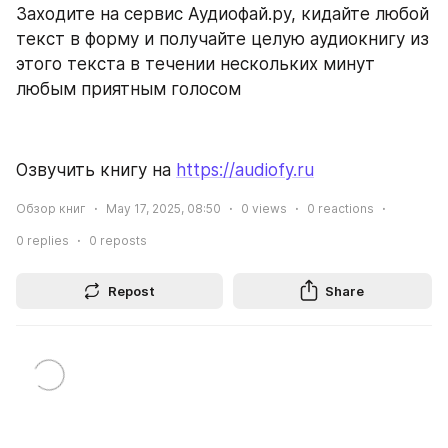
Заходите на сервис Аудиофай.ру, кидайте любой 
текст в форму и получайте целую аудиокнигу из 
этого текста в течении нескольких минут 
любым приятным голосом
Озвучить книгу на 
https://audiofy.ru
Обзор книг
May 17, 2025, 08:50
0
views
0
reactions
0
replies
0
reposts
Repost
Share