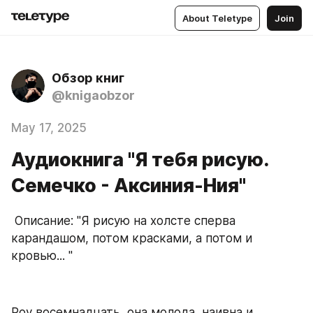
About Teletype
Join
Обзор книг
@knigaobzor
May 17, 2025
Аудиокнига "Я тебя рисую.
Семечко - Аксиния-Ния"
 Описание: "Я рисую на холсте сперва 
карандашом, потом красками, а потом и 
кровью... "
Роу восемнадцать, она молода, наивна и 