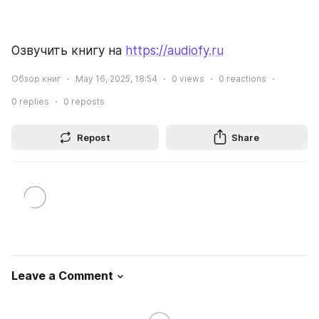
Озвучить книгу на 
https://audiofy.ru
Обзор книг
May 16, 2025, 18:54
0
views
0
reactions
0
replies
0
reposts
Repost
Share
Leave a Comment