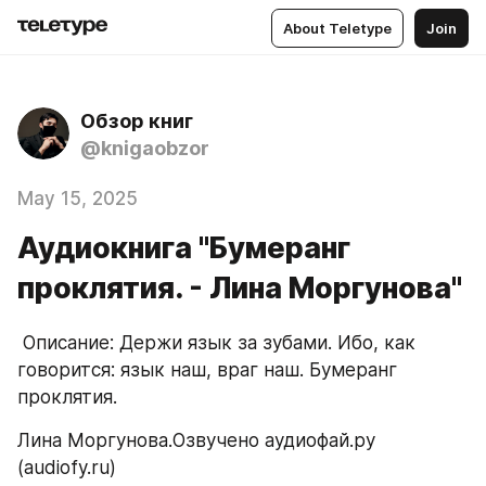
About Teletype
Join
Обзор книг
@knigaobzor
May 15, 2025
Аудиокнига "Бумеранг
проклятия. - Лина Моргунова"
 Описание: Держи язык за зубами. Ибо, как 
говорится: язык наш, враг наш. Бумеранг 
проклятия.
Лина Моргунова.Озвучено аудиофай.ру 
(audiofy.ru)