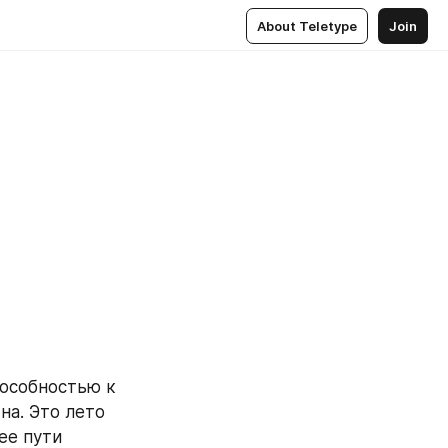
About Teletype
Join
а. Это лето 
ее пути 