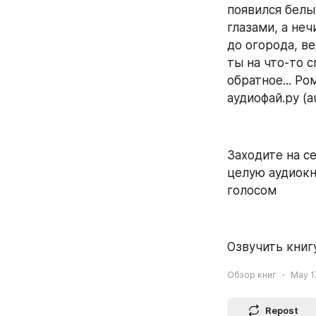
появился белы
глазами, а неч
до огорода, в
ты на что-то 
обратное... Ро
аудиофай.ру (au
Заходите на се
целую аудиокн
голосом
Озвучить книгу
Обзор книг
May 17
Repost