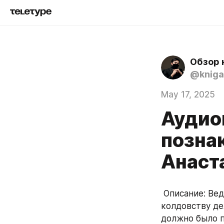
Обзор 
@kniga
May 17, 2025
Аудио
позна
Анаст
 Описание: Ведьме с испорченным настроением и ограниченной способностью к 
колдовству де
должно было пр