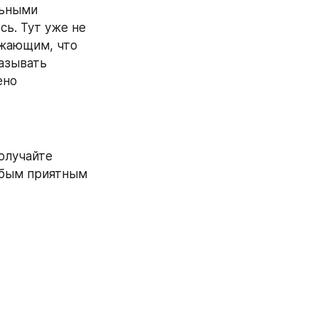
ьными 
ь. Тут уже не 
жающим, что 
азывать 
но 
олучайте 
юбым приятным 