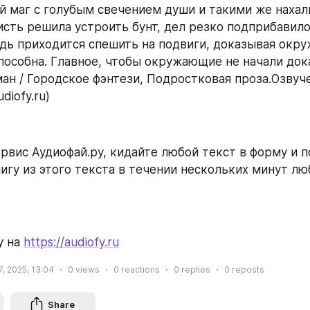
й маг с голубым свечением души и такими же нахал
исть решила устроить бунт, дел резко подприбавилос
едь приходится спешить на подвиги, доказывая окру
способна. Главное, чтобы окружающие не начали док
ман / Городское фэнтези, Подростковая проза.Озвуче
diofy.ru)
рвис Аудиофай.ру, кидайте любой текст в форму и п
игу из этого текста в течении нескольких минут л
 на 
https://audiofy.ru
, 2025, 13:04
0
views
0
reactions
0
replies
0
reposts
Share