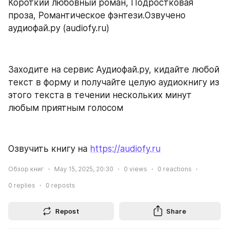
Короткий любовный роман, Подростковая 
проза, Романтическое фэнтези.Озвучено 
аудиофай.ру (audiofy.ru)
Заходите на сервис Аудиофай.ру, кидайте любой 
текст в форму и получайте целую аудиокнигу из 
этого текста в течении нескольких минут 
любым приятным голосом
Озвучить книгу на 
https://audiofy.ru
Обзор книг
May 15, 2025, 20:30
0
views
0
reactions
0
replies
0
reposts
Repost
Share