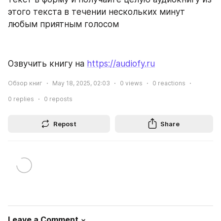
этого текста в течении нескольких минут 
любым приятным голосом
Озвучить книгу на 
https://audiofy.ru
Обзор книг
May 18, 2025, 02:03
0
views
0
reactions
0
replies
0
reposts
Repost
Share
Leave a Comment