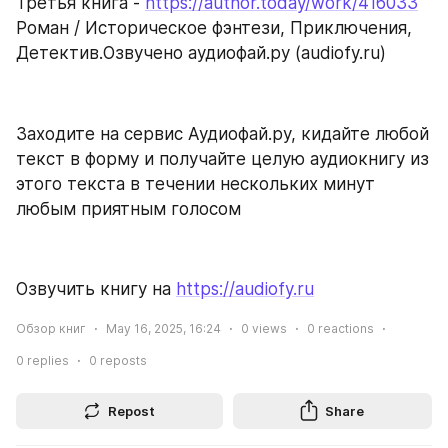
Третья книга - 
https://author.today/work/416033
Роман / Историческое фэнтези, Приключения, 
Детектив.Озвучено аудиофай.ру (audiofy.ru)
Заходите на сервис Аудиофай.ру, кидайте любой 
текст в форму и получайте целую аудиокнигу из 
этого текста в течении нескольких минут 
любым приятным голосом
Озвучить книгу на 
https://audiofy.ru
Обзор книг
May 16, 2025, 16:24
0
views
0
reactions
0
replies
0
reposts
Repost
Share