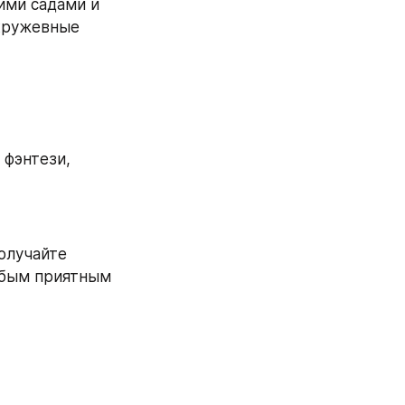
ми садами и 
кружевные 
фэнтези, 
олучайте 
юбым приятным 