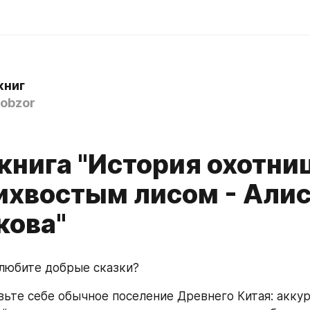
книг
obzor
книга "История охотни
ихвостым лисом - Али
кова"
 любите добрые сказки?
вьте себе обычное поселение Древнего Китая: аккур