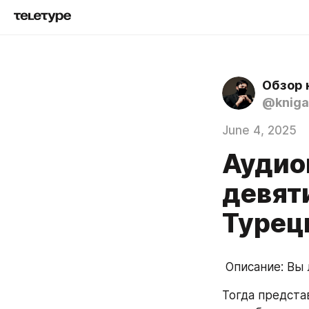
Обзор 
@kniga
June 4, 2025
Аудио
девят
Турец
 Описание: Вы
Тогда предста