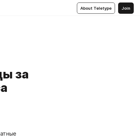
About Teletype
Join
цы за
са
атные 