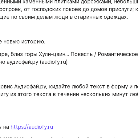
щёнными каменными плитками дорожками, небольши
строек, от господских покоев до домов прислуги; 
щие по своим делам люди в старинных одеждах.
е новую историю.
ре, близ горы Хули-цзин... Повесть / Романтическое 
о аудиофай.ру (audiofy.ru)
рвис Аудиофай.ру, кидайте любой текст в форму и п
игу из этого текста в течении нескольких минут л
 на 
https://audiofy.ru