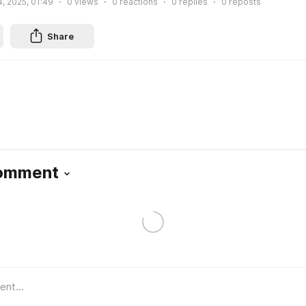
, 2025, 01:49
0
views
0
reactions
0
replies
0
reposts
Share
Comment