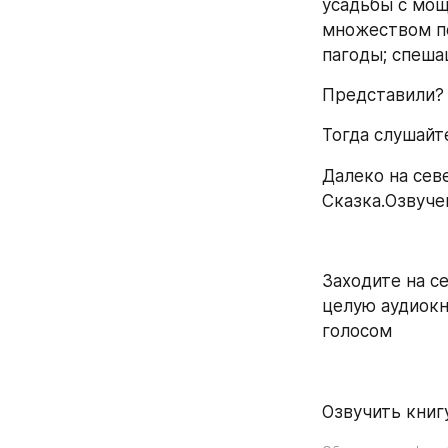
усадьбы с мо
множеством по
пагоды; спеша
Представили?
Тогда слушайт
Далеко на севе
Сказка.Озвучен
Заходите на се
целую аудиокн
голосом
Озвучить книгу