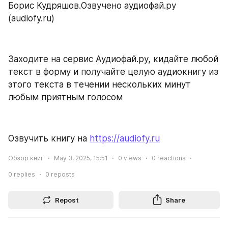
Борис Кудряшов.Озвучено аудиофай.ру 
(audiofy.ru)
Заходите на сервис Аудиофай.ру, кидайте любой 
текст в форму и получайте целую аудиокнигу из 
этого текста в течении нескольких минут 
любым приятным голосом
Озвучить книгу на 
https://audiofy.ru
Обзор книг
May 3, 2025, 15:51
0
views
0
reactions
0
replies
0
reposts
Repost
Share