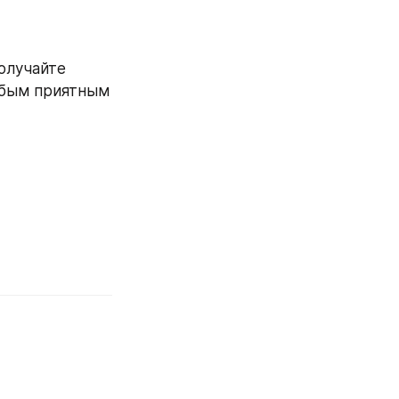
олучайте 
юбым приятным 