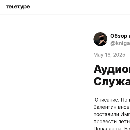
Обзор 
@kniga
May 16, 2025
Аудио
Служа
 Описание: По приказу только что взошедшей на престол Императрицы, 
Валентин внов
поставили Имп
провести летн
Попаданцы, Бое