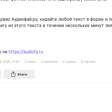
рвис Аудиофай.ру, кидайте любой текст в форму и п
игу из этого текста в течении нескольких минут л
 на 
https://audiofy.ru
, 2025, 17:07
0
views
0
reactions
0
replies
0
reposts
Share