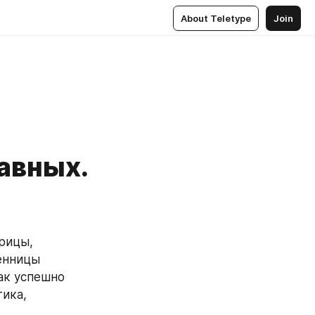
About Teletype
Join
авных.
енницы 
к успешно 
ика, 