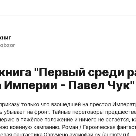
книг
obzor
книга "Первый среди р
 Империи - Павел Чук"
ь убывает на фронт. Тайные переговоры предшеств
ерию в тяжёлое положение и ничего не остаётся, ка
юю военную кампанию. Роман / Героическая фантаст
вая фантастика.Озвучено аудиофай.ру (audiofy.ru)