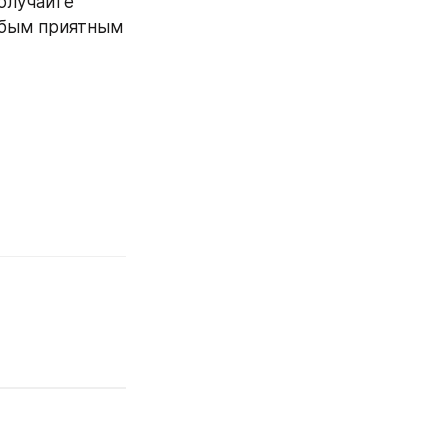
олучайте 
юбым приятным 