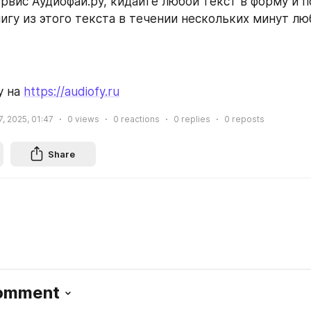
рвис Аудиофай.ру, кидайте любой текст в форму и п
игу из этого текста в течении нескольких минут л
 на 
https://audiofy.ru
, 2025, 01:47
0
views
0
reactions
0
replies
0
reposts
Share
Comment