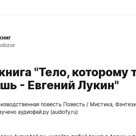
книг
obzor
книга "Тело, которому 
шь - Евгений Лукин"
чено аудиофай.ру (audiofy.ru)