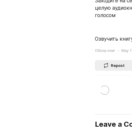
Заходите на се
целую аудиокн
голосом
Озвучить книгу
Обзор книг
May 17
Repost
Leave a 