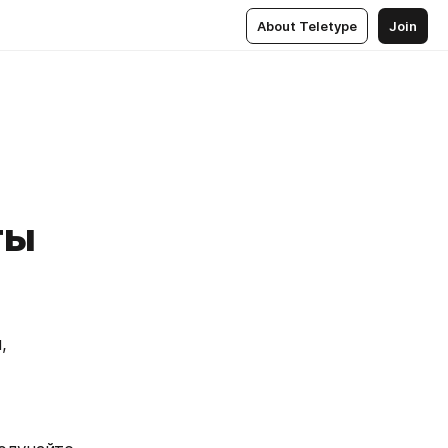
About Teletype
Join
ты