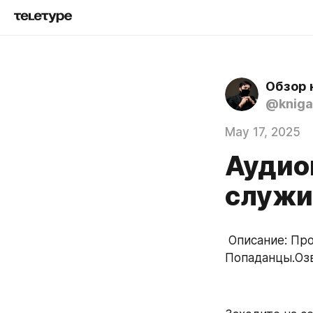
Обзор 
@kniga
May 17, 2025
Аудио
служи
 Описание: Производственная повесть Повесть / Мистика, Фэнтези, 
Попаданцы.Озву