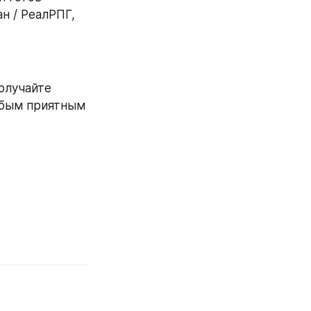
н / РеалРПГ, 
олучайте 
юбым приятным 