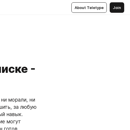
About Teletype
Join
иске -
ить, за любую 
й навык. 
е могут 
 готов 