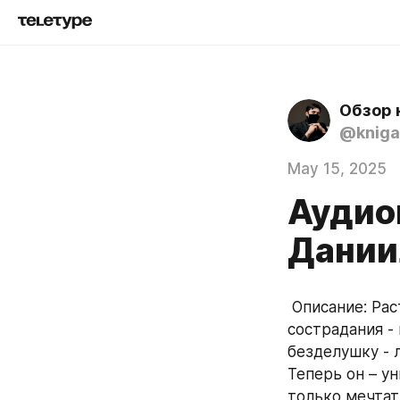
Обзор 
@kniga
May 15, 2025
Аудиок
Дании
 Описание: Расти умер. А потом очнулся в мире, где нет ни правил, ни морали, ни 
сострадания -
безделушку - 
Теперь он – у
только мечтать