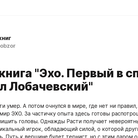
книг
obzor
нига "Эхо. Первый в сп
л Лобачевский"
 мир ЭХО. За частичку опыта здесь готовы распотрош
лишить головы. Однажды Расти получает невероятны
никальный игрок, обладающий силой, о которой други
. Путь к вершине будет тернист, но с этим даром он