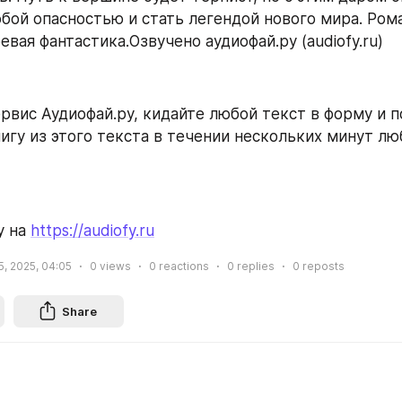
бой опасностью и стать легендой нового мира. Рома
вая фантастика.Озвучено аудиофай.ру (audiofy.ru)
рвис Аудиофай.ру, кидайте любой текст в форму и п
игу из этого текста в течении нескольких минут л
 на 
https://audiofy.ru
5, 2025, 04:05
0
views
0
reactions
0
replies
0
reposts
Share