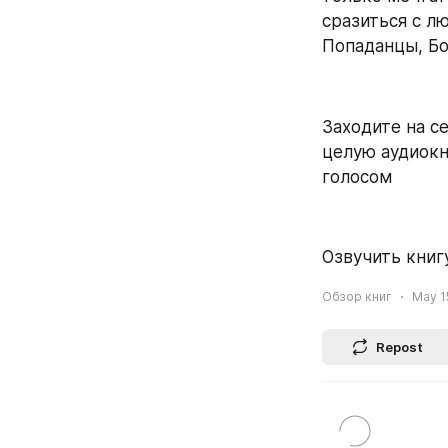
сразиться с лю
Попаданцы, Бое
Заходите на се
целую аудиокн
голосом
Озвучить книгу
Обзор книг
May 1
Repost