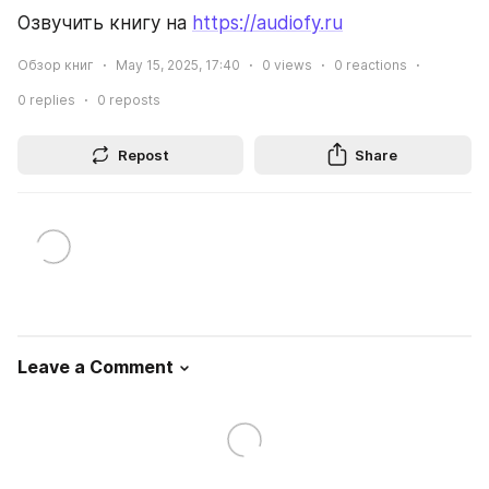
Озвучить книгу на 
https://audiofy.ru
Обзор книг
May 15, 2025, 17:40
0
views
0
reactions
0
replies
0
reposts
Repost
Share
Leave a Comment