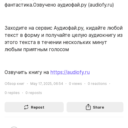
фантастика.Озвучено аудиофай.ру (audiofy.ru)
Заходите на сервис Аудиофай.ру, кидайте любой 
текст в форму и получайте целую аудиокнигу из 
этого текста в течении нескольких минут 
любым приятным голосом
Озвучить книгу на 
https://audiofy.ru
Обзор книг
May 17, 2025, 06:54
0
views
0
reactions
0
replies
0
reposts
Repost
Share