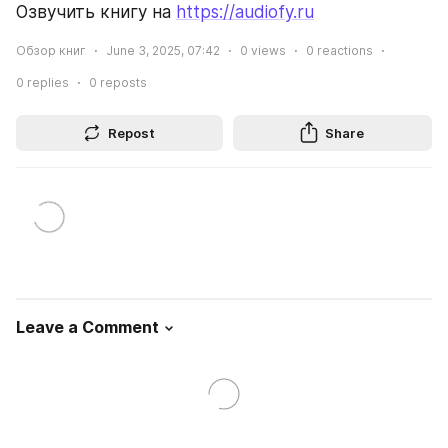
Озвучить книгу на 
https://audiofy.ru
Обзор книг
June 3, 2025, 07:42
0
views
0
reactions
0
replies
0
reposts
Repost
Share
Leave a Comment