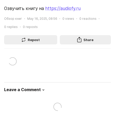
Озвучить книгу на 
https://audiofy.ru
Обзор книг
May 16, 2025, 08:56
0
views
0
reactions
0
replies
0
reposts
Repost
Share
Leave a Comment