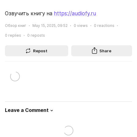
Озвучить книгу на 
https://audiofy.ru
Обзор книг
May 15, 2025, 09:52
0
views
0
reactions
0
replies
0
reposts
Repost
Share
Leave a Comment