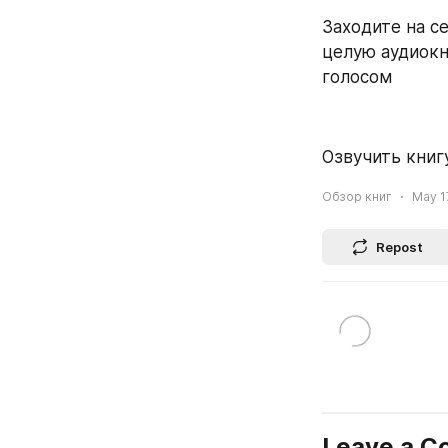
Заходите на се
целую аудиокн
голосом
Озвучить книгу
Обзор книг
May 17
Repost
Leave a 