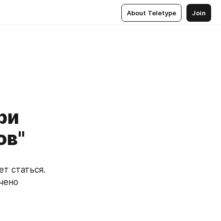
About Teletype
Join
ри
ов"
чено 