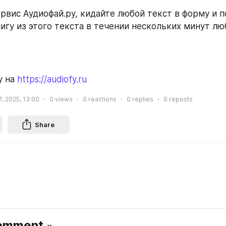
рвис Аудиофай.ру, кидайте любой текст в форму и п
игу из этого текста в течении нескольких минут л
 на 
https://audiofy.ru
, 2025, 13:00
0
views
0
reactions
0
replies
0
reposts
Share
Comment