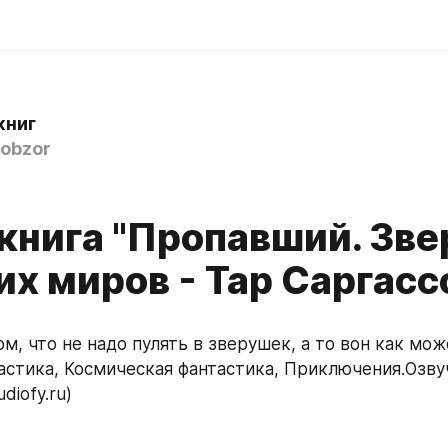
книг
obzor
книга "Пропавший. Зве
х миров - Тар Саргасс
тастика, Космическая фантастика, Приключения.Озву
diofy.ru)