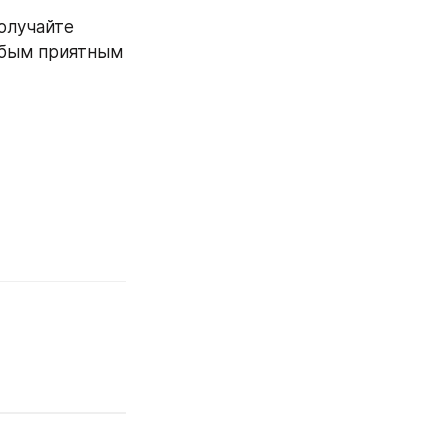
олучайте 
юбым приятным 