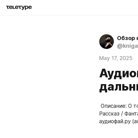
Обзор 
@kniga
May 17, 2025
Аудио
дальни
 Описание: О том, что не надо пулять в зверушек, а то вон как может статься. 
Рассказ / Фан
аудиофай.ру (au