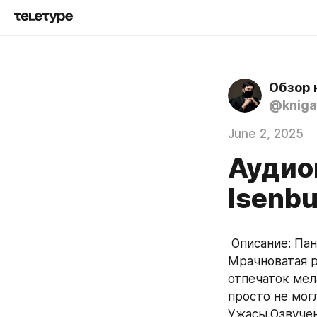
Обзор 
@kniga
June 2, 2025
Аудиок
Isenbu
 Описание: Пансион располагался в бывшем католическом аббатстве. 
Мрачноватая р
отпечаток мел
просто не могл
Ужасы.Озвучено