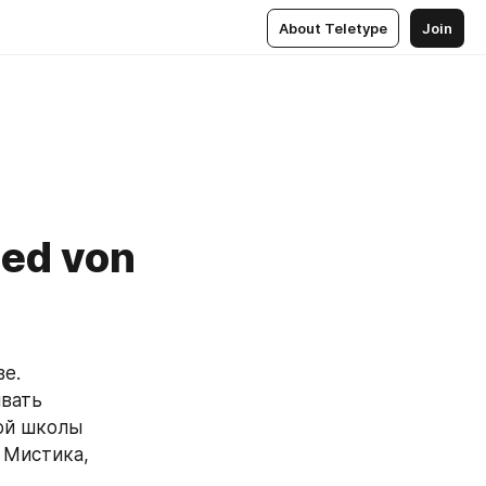
About Teletype
Join
ied von
вать 
ой школы 
 Мистика, 