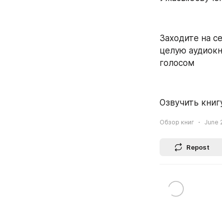
Заходите на се
целую аудиокн
голосом
Озвучить книгу
Обзор книг
June 2
Repost