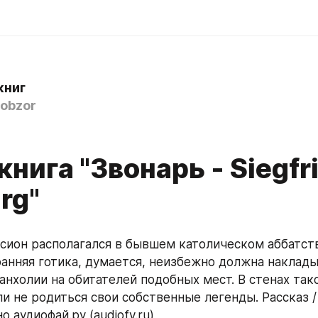
книг
obzor
нига "Звонарь - Siegfr
rg"
анняя готика, думается, неизбежно должна наклады
анхолии на обитателей подобных мест. В стенах так
и не родиться свои собственные легенды. Рассказ /
 аудиофай.ру (audiofy.ru)