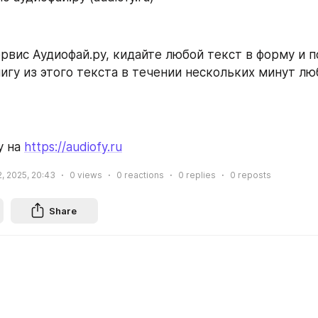
рвис Аудиофай.ру, кидайте любой текст в форму и п
игу из этого текста в течении нескольких минут л
 на 
https://audiofy.ru
, 2025, 20:43
0
views
0
reactions
0
replies
0
reposts
Share