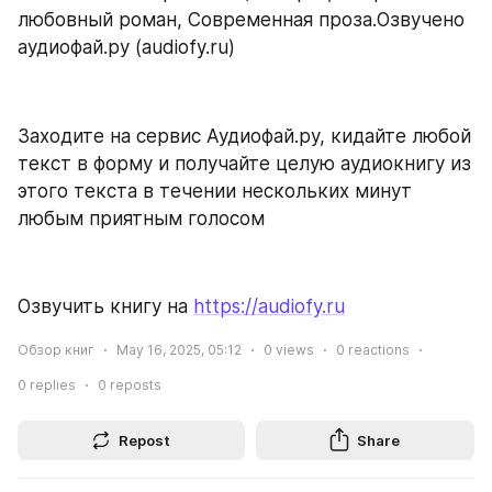
любовный роман, Современная проза.Озвучено 
аудиофай.ру (audiofy.ru)
Заходите на сервис Аудиофай.ру, кидайте любой 
текст в форму и получайте целую аудиокнигу из 
этого текста в течении нескольких минут 
любым приятным голосом
Озвучить книгу на 
https://audiofy.ru
Обзор книг
May 16, 2025, 05:12
0
views
0
reactions
0
replies
0
reposts
Repost
Share