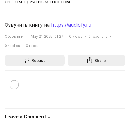
любым приятным голосом
Озвучить книгу на 
https://audiofy.ru
Обзор книг
May 21, 2025, 01:27
0
views
0
reactions
0
replies
0
reposts
Repost
Share
Leave a Comment