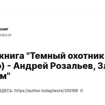
книг
obzor
книга "Темный охотник
) - Андрей Розальев, 
м"
ЕСЬ: https://author.today/work/350168  О