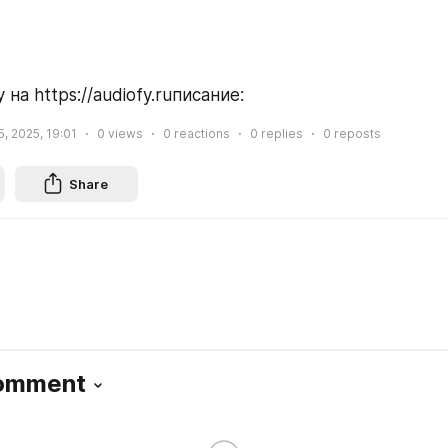
на https://audiofy.ruписание:  
, 2025, 19:01
0
views
0
reactions
0
replies
0
reposts
Share
Comment