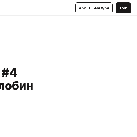
About Teletype
Join
 #4
Злобин