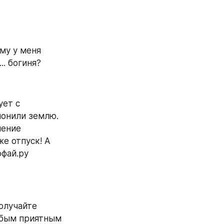
му у меня 
.. богиня?
ет с 
онили землю. 
ение 
е отпуск! А 
ай.ру 
олучайте 
юбым приятным 