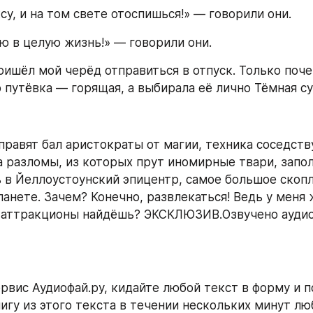
су, и на том свете отоспишься!» — говорили они.
ю в целую жизнь!» — говорили они.
ришёл мой черёд отправиться в отпуск. Только поче
путёвка — горящая, а выбирала её лично Тёмная су.
правят бал аристократы от магии, техника соседству
а разломы, из которых прут иномирные твари, запол
 в Йеллоустоунский эпицентр, самое большое скопл
анете. Зачем? Конечно, развлекаться! Ведь у меня ж
 аттракционы найдёшь? ЭКСКЛЮЗИВ.Озвучено аудиоф
рвис Аудиофай.ру, кидайте любой текст в форму и п
игу из этого текста в течении нескольких минут л