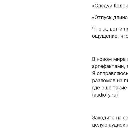
«Следуй Кодек
«Отпуск длино
Что ж, вот и п
ощущение, что 
В новом мире 
артефактами, 
Я отправляюсь
разломов на пл
где ещё такие
(audiofy.ru)
Заходите на се
целую аудиокн