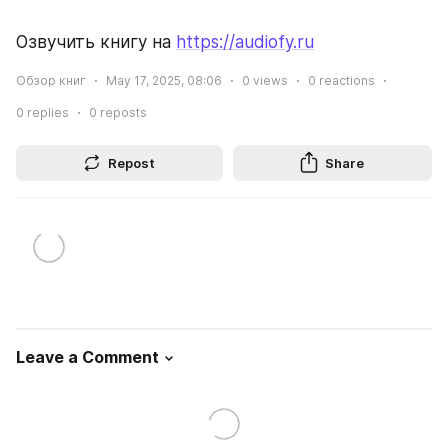
Озвучить книгу на 
https://audiofy.ru
Обзор книг
May 17, 2025, 08:06
0
views
0
reactions
0
replies
0
reposts
Repost
Share
Leave a Comment