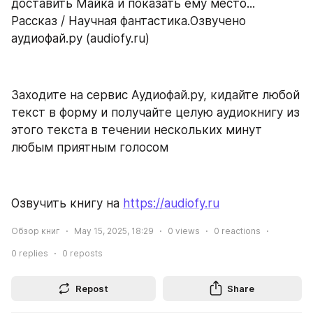
доставить Майка и показать ему место... 
Рассказ / Научная фантастика.Озвучено 
аудиофай.ру (audiofy.ru)
Заходите на сервис Аудиофай.ру, кидайте любой 
текст в форму и получайте целую аудиокнигу из 
этого текста в течении нескольких минут 
любым приятным голосом
Озвучить книгу на 
https://audiofy.ru
Обзор книг
May 15, 2025, 18:29
0
views
0
reactions
0
replies
0
reposts
Repost
Share