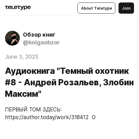
About Teletype
Join
Обзор книг
@knigaobzor
June 3, 2025
Аудиокнига "Темный охотник
#8 - Андрей Розальев, Злобин
Максим"
ПЕРВЫЙ ТОМ ЗДЕСЬ: 
https://author.today/work/318412  О