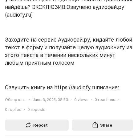
найдёшь? ЭКСКЛЮЗИВ.Озвучено аудиофай.ру 
(audiofy.ru)
Заходите на сервис Аудиофай.ру, кидайте любой 
текст в форму и получайте целую аудиокнигу из 
этого текста в течении нескольких минут 
любым приятным голосом
Озвучить книгу на https://audiofy.ruписание:  
Обзор книг
June 3, 2025, 08:53
0
views
0
reactions
0
replies
0
reposts
Repost
Share