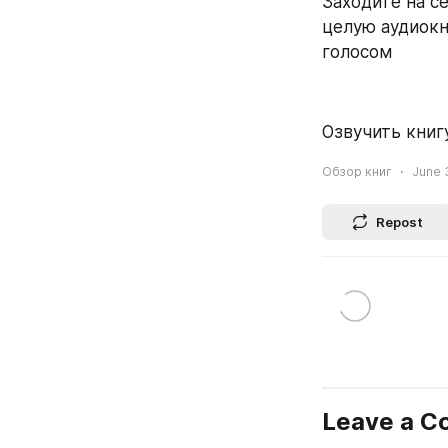
Заходите на се
целую аудиокн
голосом
Озвучить книгу
Обзор книг
June 3
Repost
Leave a 