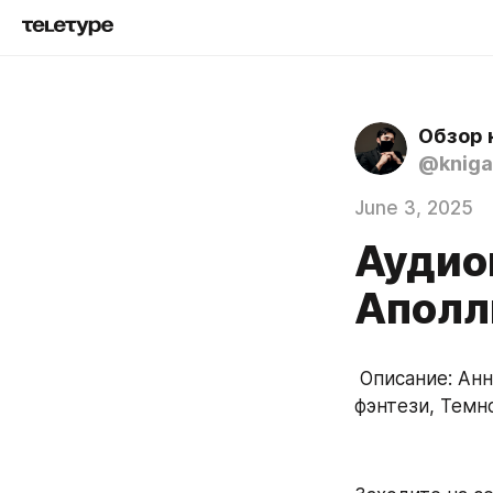
Обзор 
@kniga
June 3, 2025
Аудиок
Аполл
 Описание: Аннотация отсутствует. Сборник рассказов / Антиутопия, Городское 
фэнтези, Темно