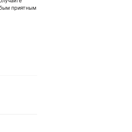
олучайте 
юбым приятным 