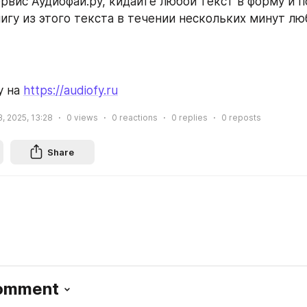
рвис Аудиофай.ру, кидайте любой текст в форму и п
игу из этого текста в течении нескольких минут л
 на 
https://audiofy.ru
, 2025, 13:28
0
views
0
reactions
0
replies
0
reposts
Share
Comment