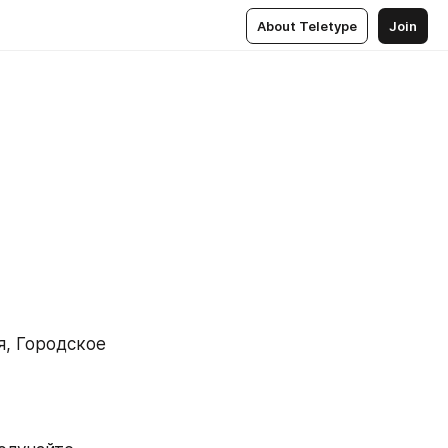
About Teletype
Join