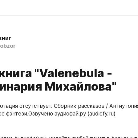
книг
obzor
нига "Valenebula -
инария Михайлова"
е фэнтези.Озвучено аудиофай.ру (audiofy.ru)