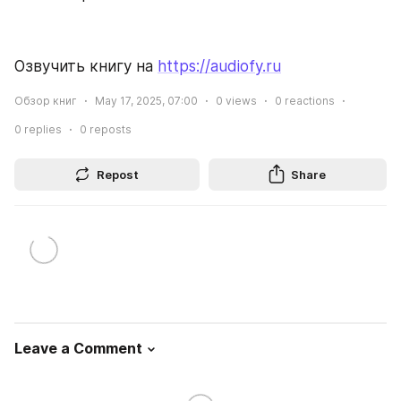
Озвучить книгу на 
https://audiofy.ru
Обзор книг
May 17, 2025, 07:00
0
views
0
reactions
0
replies
0
reposts
Repost
Share
Leave a Comment