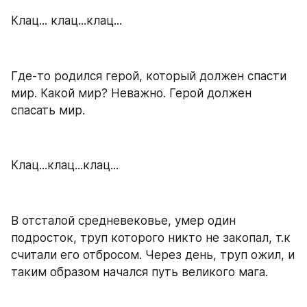
Клац... клац...клац...
Где-то родился герой, который должен спасти 
мир. Какой мир? Неважно. Герой должен 
спасать мир.
Клац...клац...клац...
В отсталой средневековье, умер один 
подросток, труп которого никто не закопал, т.к 
считали его отбросом. Через день, труп ожил, и 
таким образом начался путь великого мага.