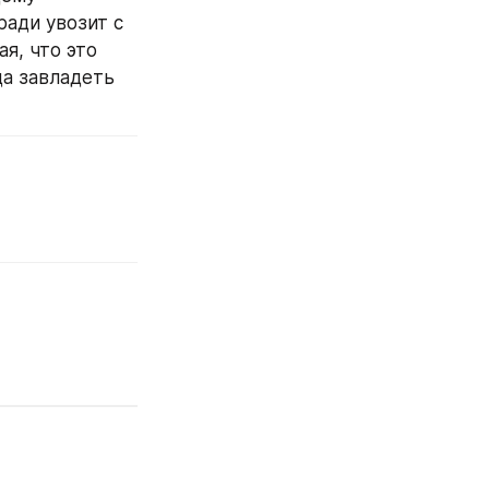
ади увозит с 
, что это 
а завладеть 