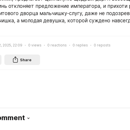
нь отклоняет предложение императора, и прихоти р
итового дворца мальчишку-слугу, даже не подозревая
чишка, а молодая девушка, которой суждено навсегд
, 2025, 22:09
0
views
0
reactions
0
replies
0
reposts
Share
Comment