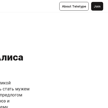
About Teletype
Join
Алиса
ь стать мужем 
предлогом 
юэ и 
ему 