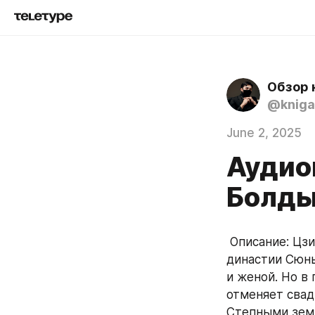
Обзор 
@kniga
June 2, 2025
Аудио
Болды
 Описание: Цзиньлуню Чэнсу и наследной принцессе Юйлань из великой 
династии Сюнь
и женой. Но в
отменяет свад
Степными земл