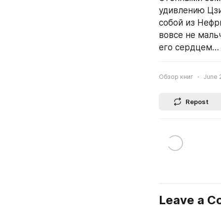
удивлению Цзи
собой из Нефр
вовсе не маль
его сердцем…
Обзор книг
June 2
Repost
Leave a 