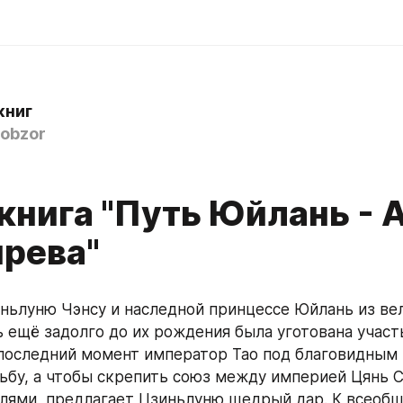
книг
obzor
книга "Путь Юйлань - 
рева"
 ещё задолго до их рождения была уготована участ
 последний момент император Тао под благовидным 
ьбу, а чтобы скрепить союз между империей Цянь С
ями, предлагает Цзиньлуню щедрый дар. К всеобщ