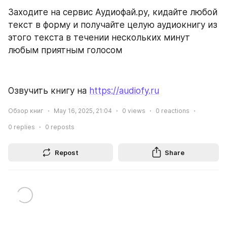
Заходите на сервис Аудиофай.ру, кидайте любой 
текст в форму и получайте целую аудиокнигу из 
этого текста в течении нескольких минут 
любым приятным голосом
Озвучить книгу на 
https://audiofy.ru
Обзор книг
May 16, 2025, 21:04
0
views
0
reactions
0
replies
0
reposts
Repost
Share