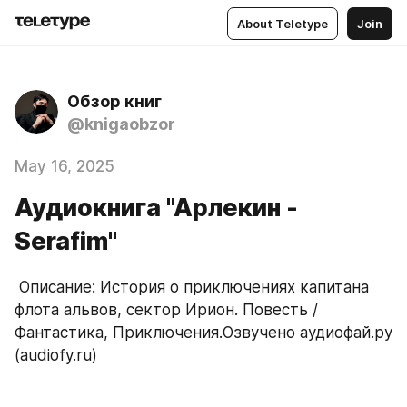
About Teletype
Join
Обзор книг
@knigaobzor
May 16, 2025
Аудиокнига "Арлекин -
Serafim"
 Описание: История о приключениях капитана 
флота альвов, сектор Ирион. Повесть / 
Фантастика, Приключения.Озвучено аудиофай.ру 
(audiofy.ru)