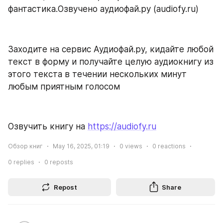
фантастика.Озвучено аудиофай.ру (audiofy.ru)
Заходите на сервис Аудиофай.ру, кидайте любой 
текст в форму и получайте целую аудиокнигу из 
этого текста в течении нескольких минут 
любым приятным голосом
Озвучить книгу на 
https://audiofy.ru
Обзор книг
May 16, 2025, 01:19
0
views
0
reactions
0
replies
0
reposts
Repost
Share