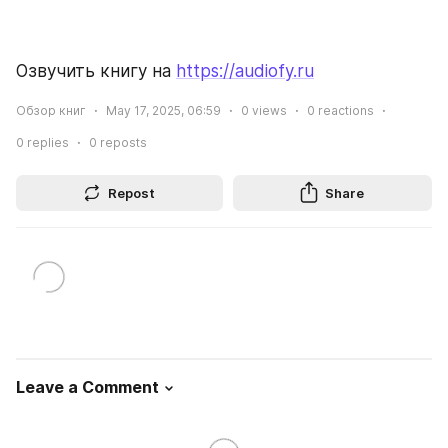
Озвучить книгу на 
https://audiofy.ru
Обзор книг
May 17, 2025, 06:59
0
views
0
reactions
0
replies
0
reposts
Repost
Share
Leave a Comment