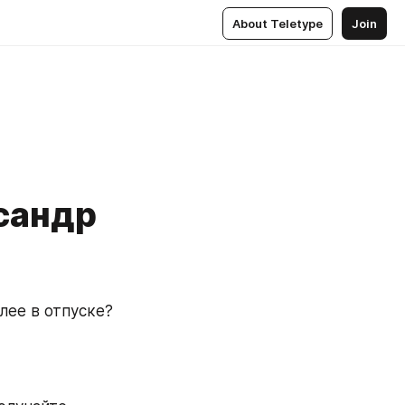
About Teletype
Join
сандр