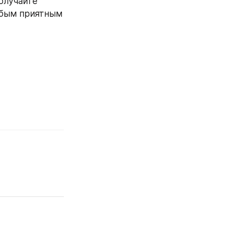
олучайте 
юбым приятным 