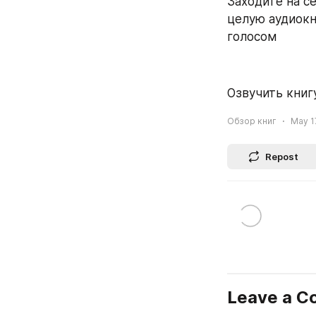
Заходите на се
целую аудиокн
голосом
Озвучить книгу
Обзор книг
May 17
Repost
Leave a 