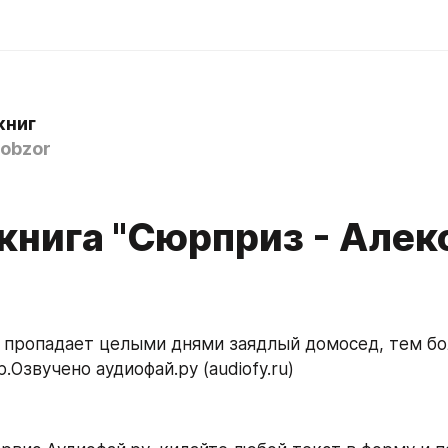
книг
obzor
книга "Сюрприз - Алек
.Озвучено аудиофай.ру (audiofy.ru)