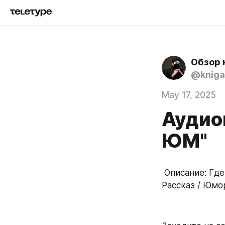
Обзор 
@kniga
May 17, 2025
Аудио
ЮМ"
 Описание: Где пропадает целыми днями заядлый домосед, тем более в отпуске? 
Рассказ / Юмор