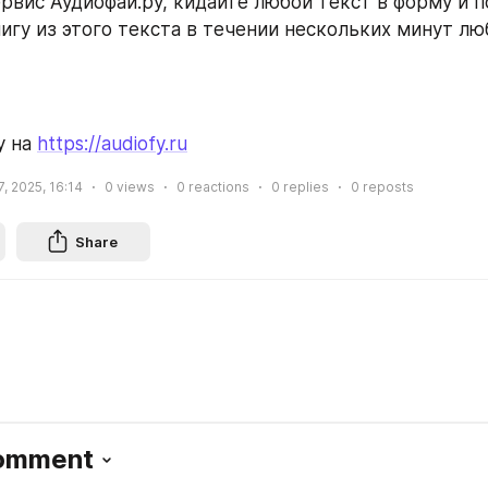
рвис Аудиофай.ру, кидайте любой текст в форму и п
игу из этого текста в течении нескольких минут л
 на 
https://audiofy.ru
, 2025, 16:14
0
views
0
reactions
0
replies
0
reposts
Share
Comment