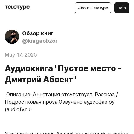
About Teletype
Join
Обзор книг
@knigaobzor
May 17, 2025
Аудиокнига "Пустое место -
Дмитрий Абсент"
 Описание: Аннотация отсутствует. Рассказ / 
Подростковая проза.Озвучено аудиофай.ру 
(audiofy.ru)
Заходите на сервис Аудиофай.ру, кидайте любой 