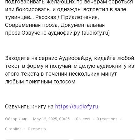
подговаривать желающих по вечерам бороться 
или боксировать. и однажды встретил в зале 
тувинцев... Рассказ / Приключения, 
Современная проза, Документальная 
проза.Озвучено аудиофай.ру (audiofy.ru)
Заходите на сервис Аудиофай.ру, кидайте любой 
текст в форму и получайте целую аудиокнигу из 
этого текста в течении нескольких минут 
любым приятным голосом
Озвучить книгу на 
https://audiofy.ru
Обзор книг
May 16, 2025, 00:35
0
views
0
reactions
0
replies
0
reposts