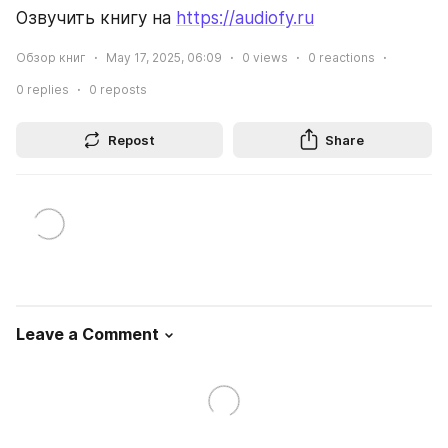
Озвучить книгу на 
https://audiofy.ru
Обзор книг
May 17, 2025, 06:09
0
views
0
reactions
0
replies
0
reposts
Repost
Share
Leave a Comment