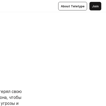
About Teletype
Join
на, чтобы 
угрозы и 