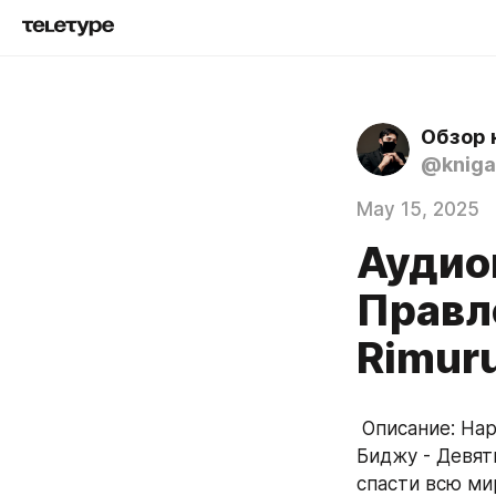
Обзор 
@kniga
May 15, 2025
Аудио
Правл
Rimur
 Описание: Наруто Узумаки, после схватки с Ишшики Ооцуцуки, потерял свою 
Биджу - Девят
спасти всю ми