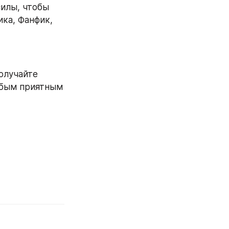
илы, чтобы 
ка, Фанфик, 
олучайте 
юбым приятным 