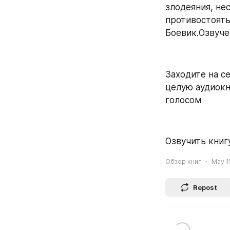
злодеяния, не
противостоять
Боевик.Озвучен
Заходите на се
целую аудиокн
голосом
Озвучить книгу
Обзор книг
May 15
Repost