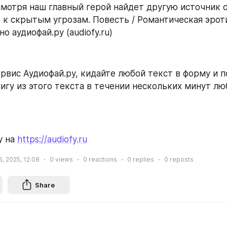
смотря наш главный герой найдет другую источник с
 к скрытым угрозам. Повесть / Романтическая эроти
о аудиофай.ру (audiofy.ru)
рвис Аудиофай.ру, кидайте любой текст в форму и п
игу из этого текста в течении нескольких минут л
 на 
https://audiofy.ru
, 2025, 12:08
0
views
0
reactions
0
replies
0
reposts
Share