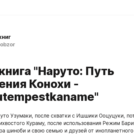
книг
obzor
книга "Наруто: Путь
ения Конохи -
utempestkaname"
ихвостого Кураму, после использования Режим Барио
ра шиноби и свою семью и друзей от инопланетного 