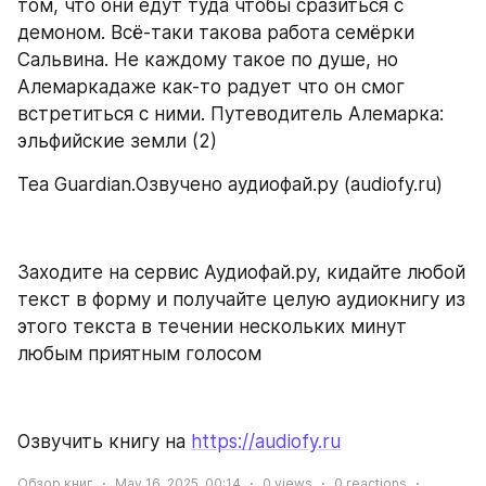
том, что они едут туда чтобы сразиться с 
демоном. Всё-таки такова работа семёрки 
Сальвина. Не каждому такое по душе, но 
Алемаркадаже как-то радует что он смог 
встретиться с ними. Путеводитель Алемарка: 
эльфийские земли (2)
Tea Guardian.Озвучено аудиофай.ру (audiofy.ru)
Заходите на сервис Аудиофай.ру, кидайте любой 
текст в форму и получайте целую аудиокнигу из 
этого текста в течении нескольких минут 
любым приятным голосом
Озвучить книгу на 
https://audiofy.ru
Обзор книг
May 16, 2025, 00:14
0
views
0
reactions