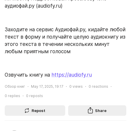
аудиофай.ру (audiofy.ru)
Заходите на сервис Аудиофай.ру, кидайте любой 
текст в форму и получайте целую аудиокнигу из 
этого текста в течении нескольких минут 
любым приятным голосом
Озвучить книгу на 
https://audiofy.ru
Обзор книг
May 17, 2025, 19:17
0
views
0
reactions
0
replies
0
reposts
Repost
Share