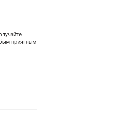
олучайте 
юбым приятным 