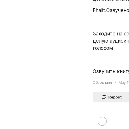
Fhalit.Озвучено
Заходите на се
целую аудиокн
голосом
Озвучить книгу
Обзор книг
May 17
Repost