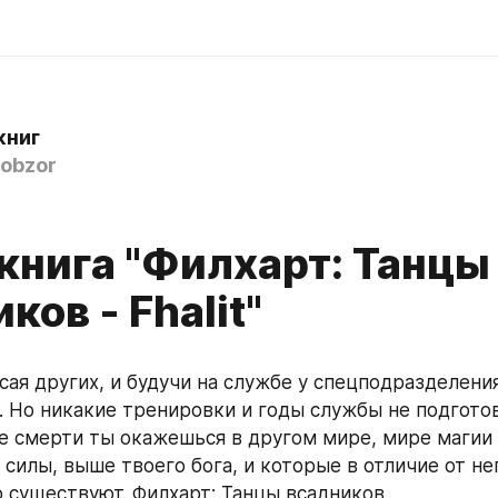
книг
obzor
книга "Филхарт: Танцы
ков - Fhalit"
. Но никакие тренировки и годы службы не подготовя
ле смерти ты окажешься в другом мире, мире магии и
 силы, выше твоего бога, и которые в отличие от него
 существуют. Филхарт: Танцы всадников