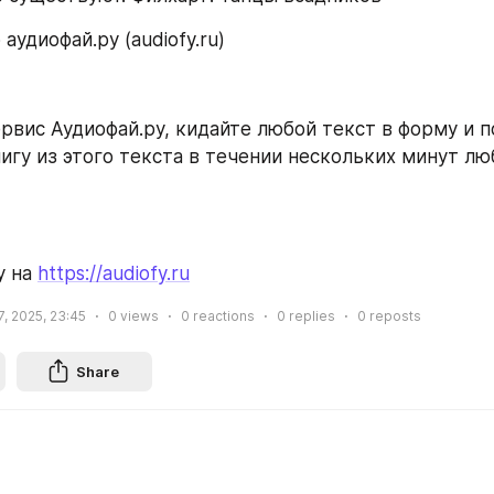
 аудиофай.ру (audiofy.ru)
рвис Аудиофай.ру, кидайте любой текст в форму и п
игу из этого текста в течении нескольких минут л
 на 
https://audiofy.ru
, 2025, 23:45
0
views
0
reactions
0
replies
0
reposts
Share