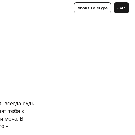
About Teletype
Join
т тебя к 
 меча. В 
 - 