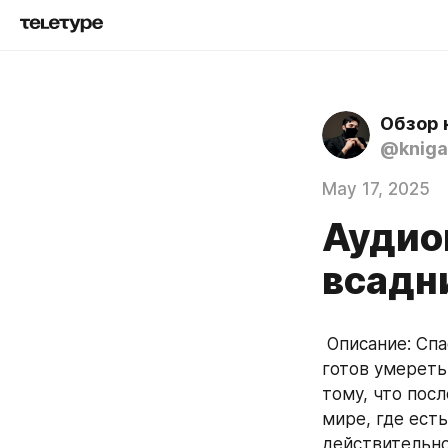
Обзор 
@kniga
May 17, 2025
Аудио
всадни
 Описание: Спасая других, и будучи на службе у спецподразделения, всегда будь 
готов умереть
тому, что пос
мире, где есть
действительно