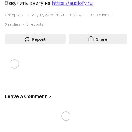
Озвучить книгу на 
https://audiofy.ru
Обзор книг
May 17, 2025, 20:21
0
views
0
reactions
0
replies
0
reposts
Repost
Share
Leave a Comment