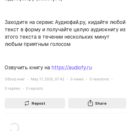
Заходите на сервис Аудиофай.ру, кидайте любой 
текст в форму и получайте целую аудиокнигу из 
этого текста в течении нескольких минут 
любым приятным голосом
Озвучить книгу на 
https://audiofy.ru
Обзор книг
May 17, 2025, 07:42
0
views
0
reactions
0
replies
0
reposts
Repost
Share