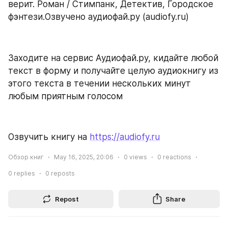
верит. Роман / Стимпанк, Детектив, Городское 
фэнтези.Озвучено аудиофай.ру (audiofy.ru)
Заходите на сервис Аудиофай.ру, кидайте любой 
текст в форму и получайте целую аудиокнигу из 
этого текста в течении нескольких минут 
любым приятным голосом
Озвучить книгу на 
https://audiofy.ru
Обзор книг
May 16, 2025, 20:06
0
views
0
reactions
0
replies
0
reposts
Repost
Share