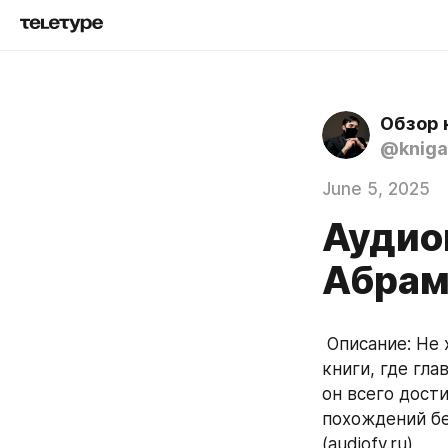
Обзор 
@kniga
June 5, 2025
Аудио
Абрам
 Описание: Не хочу рвать шаблоны, но мне любопытно - интересно ли читать 
книги, где гла
он всего дости
похождений бе
(audiofy.ru)