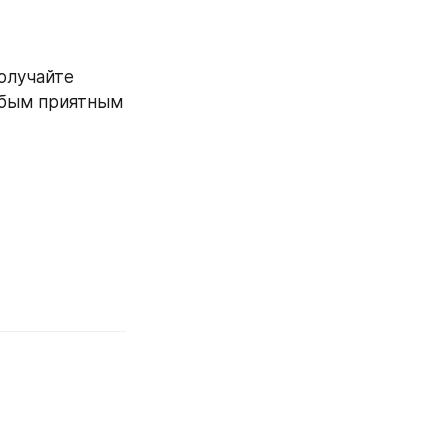
олучайте 
юбым приятным 