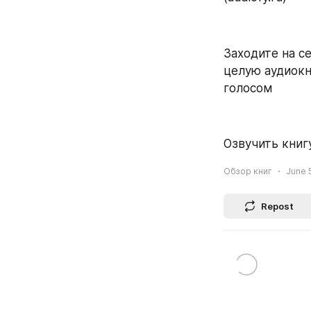
Заходите на се
целую аудиокн
голосом
Озвучить книгу
Обзор книг
June 5
Repost