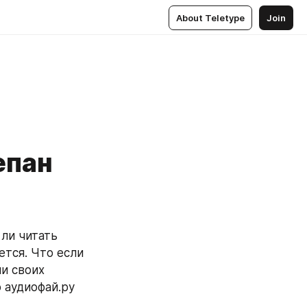
About Teletype
Join
епан
тся. Что если 
и своих 
аудиофай.ру 