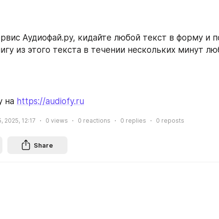
рвис Аудиофай.ру, кидайте любой текст в форму и п
игу из этого текста в течении нескольких минут л
 на 
https://audiofy.ru
, 2025, 12:17
0
views
0
reactions
0
replies
0
reposts
Share