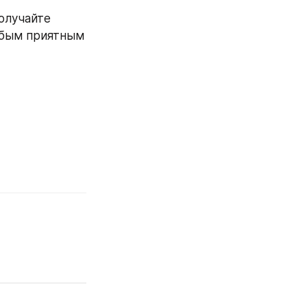
олучайте 
юбым приятным 