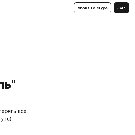
About Teletype
Join
ль"
ерять все. 
y.ru)