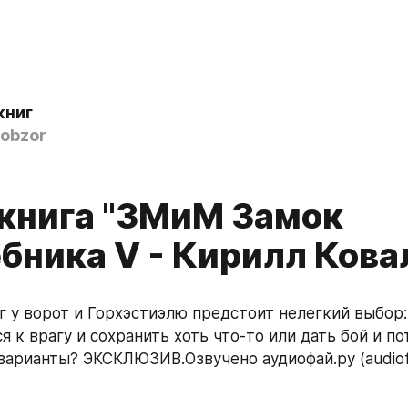
книг
obzor
книга "ЗМиМ Замок
бника V - Кирилл Кова
 к врагу и сохранить хоть что-то или дать бой и пот
варианты? ЭКСКЛЮЗИВ.Озвучено аудиофай.ру (audiof