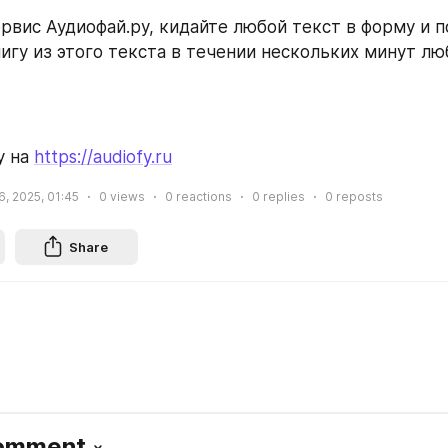
рвис Аудиофай.ру, кидайте любой текст в форму и п
игу из этого текста в течении нескольких минут л
 на 
https://audiofy.ru
6, 2025, 01:45
0
views
0
reactions
0
replies
0
reposts
Share
Comment