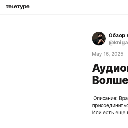
Обзор 
@kniga
May 16, 2025
Аудио
Волше
 Описание: Враг у ворот и Горхэстиэлю предстоит нелегкий выбор: 
присоединиться
Или есть еще 