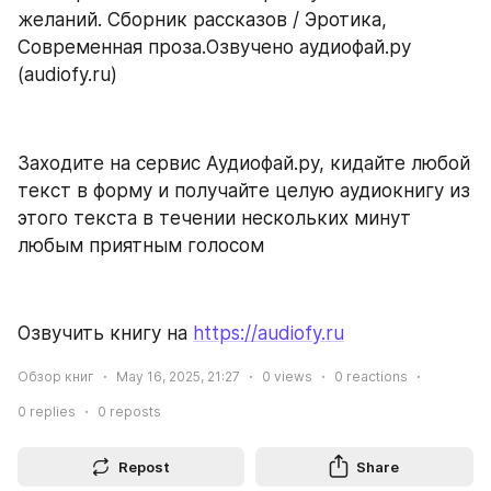
желаний. Сборник рассказов / Эротика, 
Современная проза.Озвучено аудиофай.ру 
(audiofy.ru)
Заходите на сервис Аудиофай.ру, кидайте любой 
текст в форму и получайте целую аудиокнигу из 
этого текста в течении нескольких минут 
любым приятным голосом
Озвучить книгу на 
https://audiofy.ru
Обзор книг
May 16, 2025, 21:27
0
views
0
reactions
0
replies
0
reposts
Repost
Share