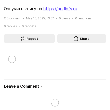
Озвучить книгу на 
https://audiofy.ru
Обзор книг
May 16, 2025, 13:57
0
views
0
reactions
0
replies
0
reposts
Repost
Share
Leave a Comment