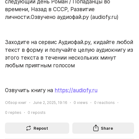
следующий день Роман / Попаданцы во 
времени, Назад в СССР, Развитие 
личности.Озвучено аудиофай.ру (audiofy.ru)
Заходите на сервис Аудиофай.ру, кидайте любой 
текст в форму и получайте целую аудиокнигу из 
этого текста в течении нескольких минут 
любым приятным голосом
Озвучить книгу на 
https://audiofy.ru
Обзор книг
June 2, 2025, 19:16
0
views
0
reactions
0
replies
0
reposts
Repost
Share