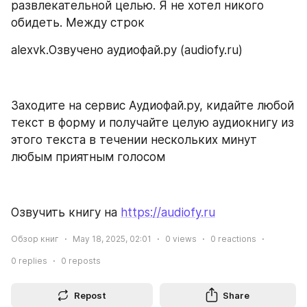
развлекательной целью. Я не хотел никого 
обидеть. Между строк
alexvk.Озвучено аудиофай.ру (audiofy.ru)
Заходите на сервис Аудиофай.ру, кидайте любой 
текст в форму и получайте целую аудиокнигу из 
этого текста в течении нескольких минут 
любым приятным голосом
Озвучить книгу на 
https://audiofy.ru
Обзор книг
May 18, 2025, 02:01
0
views
0
reactions
0
replies
0
reposts
Repost
Share