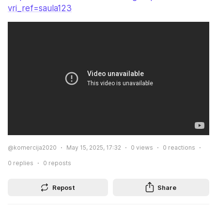
vri_ref=saula123
@komercija2020
May 15, 2025, 17:32
0
views
0
reactions
0
replies
0
reposts
Repost
Share